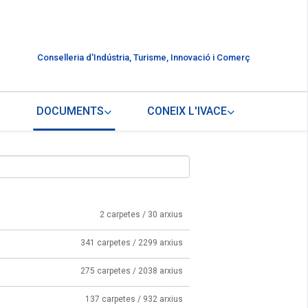
Conselleria d'Indústria, Turisme, Innovació i Comerç
DOCUMENTS
CONEIX L'IVACE
2 carpetes / 30 arxius
341 carpetes / 2299 arxius
275 carpetes / 2038 arxius
137 carpetes / 932 arxius