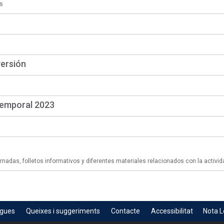
s
versión
temporal 2023
adas, folletos informativos y diferentes materiales relacionados con la activid
egues
Queixes i suggeriments
Contacte
Accessibilitat
Nota L