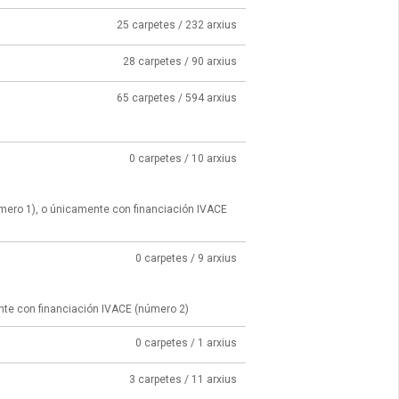
25 carpetes / 232 arxius
28 carpetes / 90 arxius
65 carpetes / 594 arxius
0 carpetes / 10 arxius
úmero 1), o únicamente con financiación IVACE
0 carpetes / 9 arxius
nte con financiación IVACE (número 2)
0 carpetes / 1 arxius
3 carpetes / 11 arxius