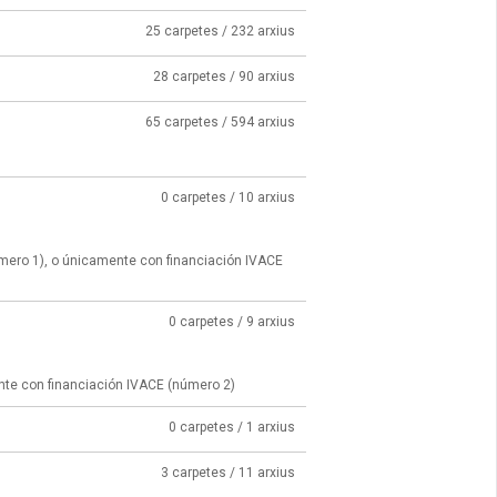
25 carpetes / 232 arxius
28 carpetes / 90 arxius
65 carpetes / 594 arxius
0 carpetes / 10 arxius
úmero 1), o únicamente con financiación IVACE
0 carpetes / 9 arxius
nte con financiación IVACE (número 2)
0 carpetes / 1 arxius
3 carpetes / 11 arxius