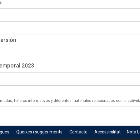
s
versión
temporal 2023
adas, folletos informativos y diferentes materiales relacionados con la activid
egues
Queixes i suggeriments
Contacte
Accessibilitat
Nota L