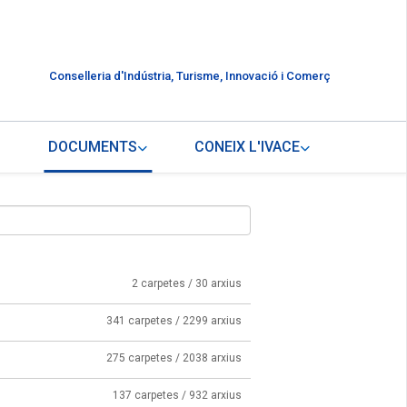
Conselleria d'Indústria, Turisme, Innovació i Comerç
DOCUMENTS
CONEIX L'IVACE
2 carpetes / 30 arxius
341 carpetes / 2299 arxius
275 carpetes / 2038 arxius
137 carpetes / 932 arxius