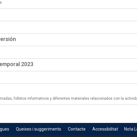
s
versión
temporal 2023
adas, folletos informativos y diferentes materiales relacionados con la activid
egues
Queixes i suggeriments
Contacte
Accessibilitat
Nota L