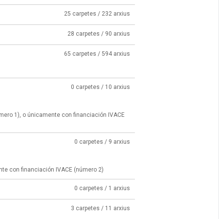
25 carpetes / 232 arxius
28 carpetes / 90 arxius
65 carpetes / 594 arxius
0 carpetes / 10 arxius
úmero 1), o únicamente con financiación IVACE
0 carpetes / 9 arxius
nte con financiación IVACE (número 2)
0 carpetes / 1 arxius
3 carpetes / 11 arxius