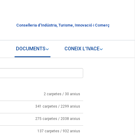
Conselleria d'Indústria, Turisme, Innovació i Comerç
DOCUMENTS
CONEIX L'IVACE
2 carpetes / 30 arxius
341 carpetes / 2299 arxius
275 carpetes / 2038 arxius
137 carpetes / 932 arxius