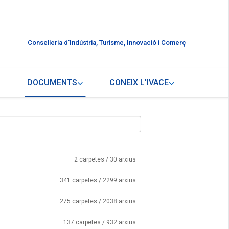
Conselleria d'Indústria, Turisme, Innovació i Comerç
DOCUMENTS
CONEIX L'IVACE
2 carpetes / 30 arxius
341 carpetes / 2299 arxius
275 carpetes / 2038 arxius
137 carpetes / 932 arxius