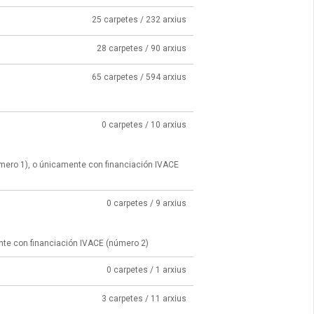
25 carpetes / 232 arxius
28 carpetes / 90 arxius
65 carpetes / 594 arxius
0 carpetes / 10 arxius
úmero 1), o únicamente con financiación IVACE
0 carpetes / 9 arxius
nte con financiación IVACE (número 2)
0 carpetes / 1 arxius
3 carpetes / 11 arxius