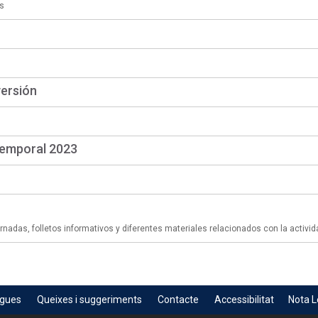
s
versión
temporal 2023
adas, folletos informativos y diferentes materiales relacionados con la activid
egues
Queixes i suggeriments
Contacte
Accessibilitat
Nota L