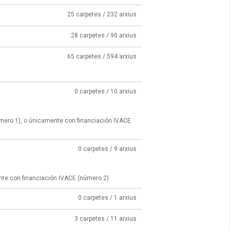
25 carpetes / 232 arxius
28 carpetes / 90 arxius
65 carpetes / 594 arxius
0 carpetes / 10 arxius
úmero 1), o únicamente con financiación IVACE
0 carpetes / 9 arxius
nte con financiación IVACE (número 2)
0 carpetes / 1 arxius
3 carpetes / 11 arxius