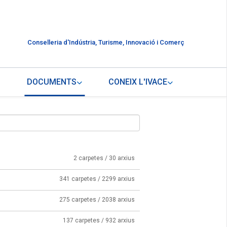
Conselleria d'Indústria, Turisme, Innovació i Comerç
DOCUMENTS
CONEIX L'IVACE
2 carpetes / 30 arxius
341 carpetes / 2299 arxius
275 carpetes / 2038 arxius
137 carpetes / 932 arxius