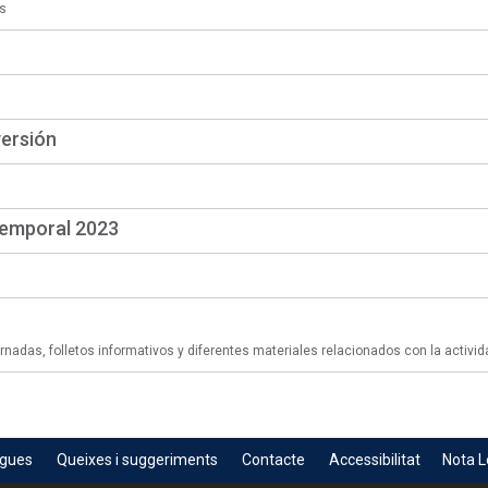
s
versión
temporal 2023
adas, folletos informativos y diferentes materiales relacionados con la activid
egues
Queixes i suggeriments
Contacte
Accessibilitat
Nota L