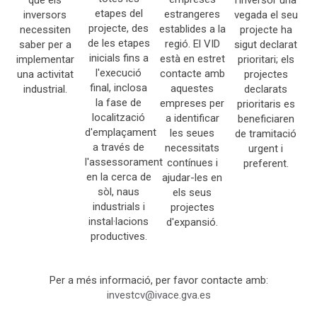
que els
l'inversor una
etapes del
estrangeres
inversors
vegada el seu
projecte, des
establides a la
necessiten
projecte ha
de les etapes
regió. El VID
saber per a
sigut declarat
inicials fins a
està en estret
implementar
prioritari; els
l'execució
contacte amb
una activitat
projectes
final, inclosa
aquestes
industrial.
declarats
la fase de
empreses per
prioritaris es
localització
a identificar
beneficiaren
d'emplaçament
les seues
de tramitació
a través de
necessitats
urgent i
l'assessorament
contínues i
preferent.
en la cerca de
ajudar-les en
sòl, naus
els seus
industrials i
projectes
instal·lacions
d'expansió.
productives.
Per a més informació, per favor contacte amb:
investcv@ivace.gva.es