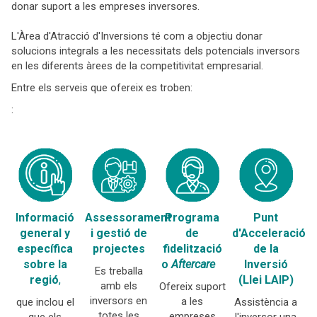
donar suport a les empreses inversores.
L'Àrea d'Atracció d'Inversions té com a objectiu donar
solucions integrals a les necessitats dels potencials inversors
en les diferents àrees de la competitivitat empresarial.
Entre els serveis que ofereix es troben:
:
Informació
Assessorament
Programa
Punt
general y
i gestió de
de
d'Acceleració
específica
projectes
fidelització
de la
sobre la
o
Aftercare
Inversió
Es treballa
regió
,
(Llei LAIP)
amb els
Ofereix suport
inversors en
a les
que inclou el
Assistència a
totes les
empreses