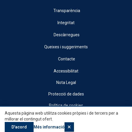
Transparència
Integritat
Descàrregues
Queixes i suggeriments
Contacte
Accessibilitat
Nota Legal
Protecció de dades
Política de cookies
Aquesta pàgina web utilitza cookies pròpies i de tercers per a
© 2026, Generalitat • Conselleria d’Indústria, Turisme, Innovació i Comerç •
millorar el contingut ofert.
Institut Valencià de Competitivitat Empresarial
×
D'acord
Més informació