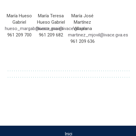
María Hueso
María Teresa
María José
Gabriel
Hueso Gabriel
Martínez
hueso_
margab@ivace.gva.es
hueso_
mai@ivace.gva.es
Villaplana
961 209 700
961 209 682
martinez_
mjovil@ivace.gva.es
961 209 636
. . . . . . . . . . . . . . . . . . . . . . . . . . . . . . . . . . . . . . . . . . . . . . . . . . . . . . . . . .
. . . . . . . . . . . . . . . . . . . . . . . . . . . . . . . . . . . . . . . . . . . . . . . . . . . . . . . . . .
Inici