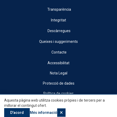
Transparència
Integritat
Descàrregues
Queixes i suggeriments
Contacte
Accessibilitat
Nota Legal
Protecció de dades
Política de cookies
Aquesta pàgina web utilitza cookies pròpies i de tercers per a
© 2026, Generalitat • Conselleria d’Indústria, Turisme, Innovació i Comerç •
millorar el contingut ofert.
Institut Valencià de Competitivitat Empresarial
×
D'acord
Més informació