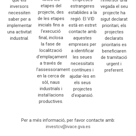
que els
l'inversor una
etapes del
estrangeres
inversors
vegada el seu
projecte, des
establides a la
necessiten
projecte ha
de les etapes
regió. El VID
saber per a
sigut declarat
inicials fins a
està en estret
implementar
prioritari; els
l'execució
contacte amb
una activitat
projectes
final, inclosa
aquestes
industrial.
declarats
la fase de
empreses per
prioritaris es
localització
a identificar
beneficiaren
d'emplaçament
les seues
de tramitació
a través de
necessitats
urgent i
l'assessorament
contínues i
preferent.
en la cerca de
ajudar-les en
sòl, naus
els seus
industrials i
projectes
instal·lacions
d'expansió.
productives.
Per a més informació, per favor contacte amb:
investcv@ivace.gva.es