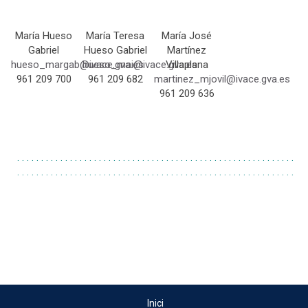
María Hueso
María Teresa
María José
Gabriel
Hueso Gabriel
Martínez
hueso_
margab@ivace.gva.es
hueso_
mai@ivace.gva.es
Villaplana
961 209 700
961 209 682
martinez_
mjovil@ivace.gva.es
961 209 636
. . . . . . . . . . . . . . . . . . . . . . . . . . . . . . . . . . . . . . . . . . . . . . . . . . . . . . . . . .
. . . . . . . . . . . . . . . . . . . . . . . . . . . . . . . . . . . . . . . . . . . . . . . . . . . . . . . . . .
Inici