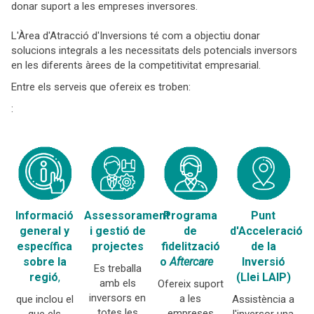
donar suport a les empreses inversores.
L'Àrea d'Atracció d'Inversions té com a objectiu donar
solucions integrals a les necessitats dels potencials inversors
en les diferents àrees de la competitivitat empresarial.
Entre els serveis que ofereix es troben:
:
Informació
Assessorament
Programa
Punt
general y
i gestió de
de
d'Acceleració
específica
projectes
fidelització
de la
sobre la
o
Aftercare
Inversió
Es treballa
regió
,
(Llei LAIP)
amb els
Ofereix suport
inversors en
a les
que inclou el
Assistència a
totes les
empreses