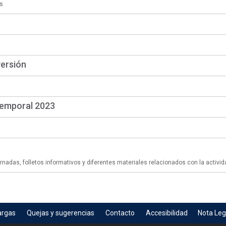
s
versión
temporal 2023
adas, folletos informativos y diferentes materiales relacionados con la activid
argas
Quejas y sugerencias
Contacto
Accesibilidad
Nota Leg