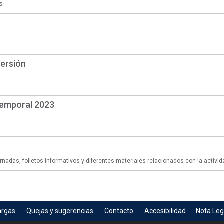
s
versión
temporal 2023
adas, folletos informativos y diferentes materiales relacionados con la activid
argas
Quejas y sugerencias
Contacto
Accesibilidad
Nota Leg