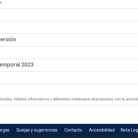
s
versión
temporal 2023
adas, folletos informativos y diferentes materiales relacionados con la activid
argas
Quejas y sugerencias
Contacto
Accesibilidad
Nota Leg